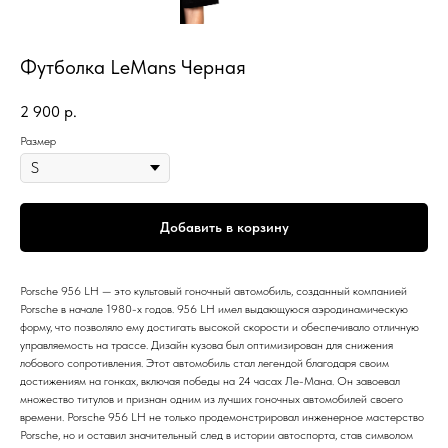
Футболка LeMans Черная
2 900
р.
Размер
Добавить в корзину
Porsche 956 LH — это культовый гоночный автомобиль, созданный компанией
Porsche в начале 1980-х годов. 956 LH имел выдающуюся аэродинамическую
форму, что позволяло ему достигать высокой скорости и обеспечивало отличную
управляемость на трассе. Дизайн кузова был оптимизирован для снижения
лобового сопротивления. Этот автомобиль стал легендой благодаря своим
достижениям на гонках, включая победы на 24 часах Ле-Мана. Он завоевал
множество титулов и признан одним из лучших гоночных автомобилей своего
времени. Porsche 956 LH не только продемонстрировал инженерное мастерство
Porsche, но и оставил значительный след в истории автоспорта, став символом