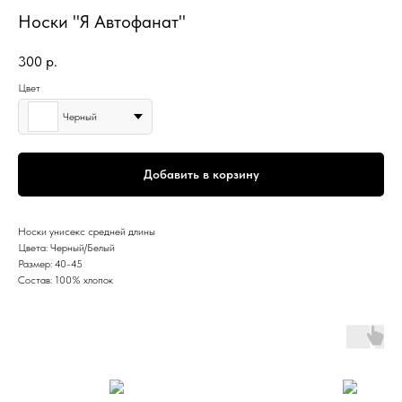
Носки "Я Автофанат"
300
р.
Цвет
Черный
Добавить в корзину
Носки унисекс средней длины
Цвета: Черный/Белый
Размер: 40-45
Состав: 100% хлопок