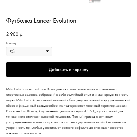
Футболка Lancer Evolution
2 900
р.
Размер
Добавить в корзину
Mitsubishi Lancer Evolution IX — один из самых узнаваемых и почитаемых
спортивных седанов, вобравший в себя раллийный опыт и инженерную точность
марки Mitsubishi. Агрессивный внешний облик, выразительный аэродинамический
обвес и фирменный воздухозаборник подчеркивают гоночный характер модели.
В основе Evo IX — турбированный двигатель серии 4G63, доработанный для
мгновенного отклика и высокой мощности. Полный привод с активным
распределением момента и развитая система управления тягой обеспечивают
уверенность при любых условиях, от ровного асфальта до сложных поворотов
гоночных спецучастков.