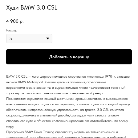
Худи BMW 3.0 CSL
4 900
р.
Размер
Добавить в корзину
BMW 3.0 CSL — легендарное немецкое спортивное купе конца 1970-х, ставшее
иконой BMW Motorsport. Лёгкий кузов из алюминия, агрессивные
аэродинамические элементы и выразительные линии подчеркивают гоночный
характер автомобиля и технологическое совершенство бренда.
Под капотом скрывался мощный шестицилиндровый двигатель с выдающимися
показателями мощности для своего времени, а точная подвеска и задний привод
обеспечивали непревзойдённую управляемость на трассе. 3.0 CSL сочетала
скорость, динамику и элегантный дизайн, благодаря чему стала эталоном
спортивного купе и объектом коллекционирования для автолюбителей по всему
миру.
Программа BMW Driver Training сделала эту модель не только гоночной и
технологичной, но и образовательной, формируя будущих пилотов и любителей