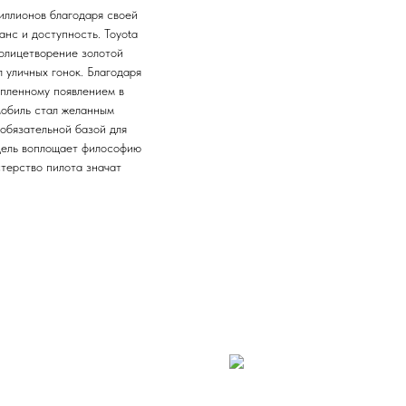
миллионов благодаря своей
анс и доступность. Toyota
олицетворение золотой
 уличных гонок. Благодаря
епленному появлением в
омобиль стал желанным
обязательной базой для
дель воплощает философию
стерство пилота значат