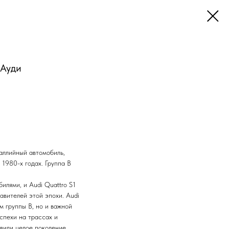
 Ауди
раллийный автомобиль,
 1980-х годах. Группа B
илями, и Audi Quattro S1
авителей этой эпохи. Audi
м группы B, но и важной
успехи на трассах и
вили целое поколение