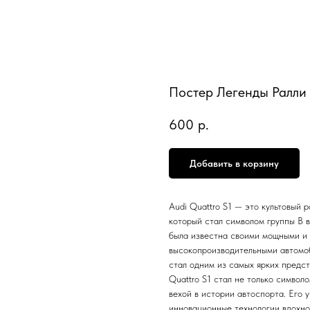
Постер Легенды Ралли
600
р.
Добавить в корзину
Audi Quattro S1 — это культовый 
который стал символом группы B в
была известна своими мощными и
высокопроизводительными автомоб
стал одним из самых ярких предст
Quattro S1 стал не только символо
вехой в истории автоспорта. Его 
инновационные технологии вдохно