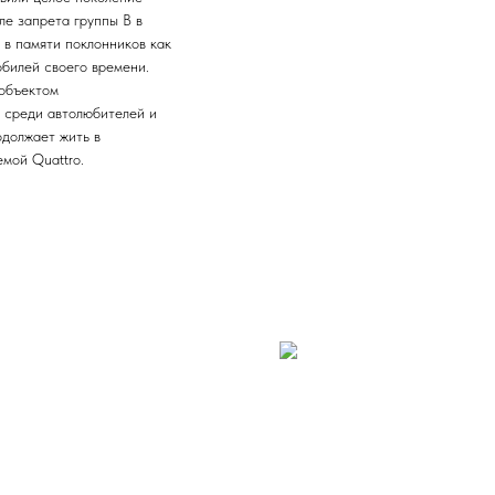
ле запрета группы B в
я в памяти поклонников как
билей своего времени.
 объектом
 среди автолюбителей и
одолжает жить в
мой Quattro.