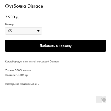
Футболка Disrace
3 900
р.
Размер
Добавить в корзину
Коллаборация с гоночной командой Disrace
Состав: 100% хлопок
Плотность: 305 гр.
Размеры на моделях: XS и L