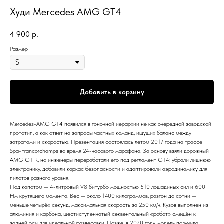
Худи Mercedes AMG GT4
4 900
р.
Размер
Добавить в корзину
Mercedes-AMG GT4 появился в гоночной иерархии не как очередной заводской
прототип, а как ответ на запросы частных команд, ищущих баланс между
затратами и скоростью. Презентация состоялась летом 2017 года на трассе
Spa-Francorchamps во время 24-часового марафона. За основу взяли дорожный
AMG GT R, но инженеры переработали его под регламент GT4: убрали лишнюю
электронику, добавили каркас безопасности и адаптировали аэродинамику для
пилотов разного уровня.
Под капотом — 4-литровый V8 битурбо мощностью 510 лошадиных сил и 600
Нм крутящего момента. Вес — около 1400 килограммов, разгон до сотни —
меньше четырёх секунд, максимальная скорость за 250 км/ч. Кузов выполнен из
алюминия и карбона, шестиступенчатый секвентальный «робот» смещён к
задней оси для идеальной развесовки. Позже, в 2020 году, модель получила